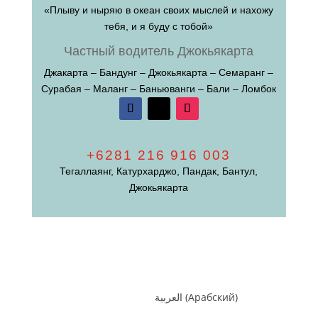
«Плыву и ныряю в океан своих мыслей и нахожу
тебя, и я буду с тобой»
Частный водитель Джокьякарта
Джакарта – Бандунг – Джокьякарта – Семаранг –
Сурабая – Маланг – Баньюванги – Бали – Ломбок
+6281 216 916 003
Тегаллаянг, Катурхарджо, Пандак, Бантул,
Джокьякарта
العربية
(
Арабский
)