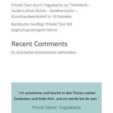
Private Tour durch Yogyakarta zur Tofufabrik –
Nudel-Lethek-Mühle – Batikhersteller –
Kunsthandwerksdorf in 10 Stunden
Borobudur Ausflug: Private Tour mit
englischsprachigem Fahrer
Recent Comments
Es sind keine Kommentare vorhanden.
“ Ich schwimme und tauche in den Ozean meiner
Gedanken und finde dich, und ich werde bei dir sein.“
Privat fahrer Yogyakarta