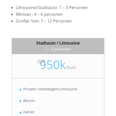
Limousine/Stadtauto: 1 – 3 Personen
Minivan : 4 – 6 personen
Großer Van: 7 – 12 Personen
Stadtauto / Limousine
1 - 3 personen
950k
IDR
/
Auto
Privater Stadtwagen/Limousine
Benzin
Fahrer