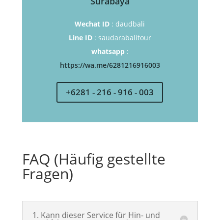
Surabaya
Wechat ID
: daudbali
Line ID
: saudarabalitour
whatsapp
:
https://wa.me/6281216916003
+6281 - 216 - 916 - 003
FAQ (Häufig gestellte
Fragen)
1. Kann dieser Service für Hin- und