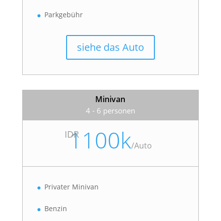
Parkgebühr
siehe das Auto
Minivan
4 - 6 personen
1100k
IDR
/
Auto
Privater Minivan
Benzin