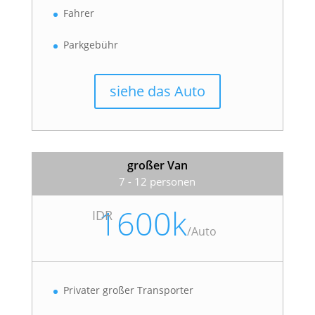
Fahrer
Parkgebühr
siehe das Auto
großer Van
7 - 12 personen
1600k
IDR
/
Auto
Privater großer Transporter