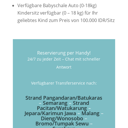
Verfügbare Babyschale Auto (0-18kg)
Kindersitz verfügbar (0 – 18 kg) für Ihr
geliebtes Kind zum Preis von 100.000 IDR/Sitz
Reservierung per Handy!
24/7 zu jeder Zeit – Chat mit schneller
Antwort
Verfügbarer Transferservice nach:
Strand Pangandaran/Batukaras
–
Semarang
–
Strand
Pacitan/Watukarung
–
Jepara/Karimun Jawa
–
Malang
–
Dieng/Wonosobo
–
Bromo/Tumpak Sewu
–