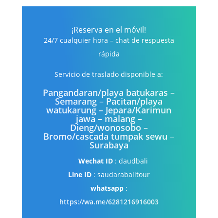
¡Reserva en el móvil!
24/7 cualquier hora – chat de respuesta
rápida
Servicio de traslado disponible a:
Pangandaran/playa batukaras
–
Semarang
–
Pacitan/playa
watukarung
–
Jepara/Karimun
jawa
–
malang
–
Dieng/wonosobo
–
Bromo/cascada tumpak sewu
–
Surabaya
Wechat ID
: daudbali
Line ID
: saudarabalitour
whatsapp
:
https://wa.me/6281216916003