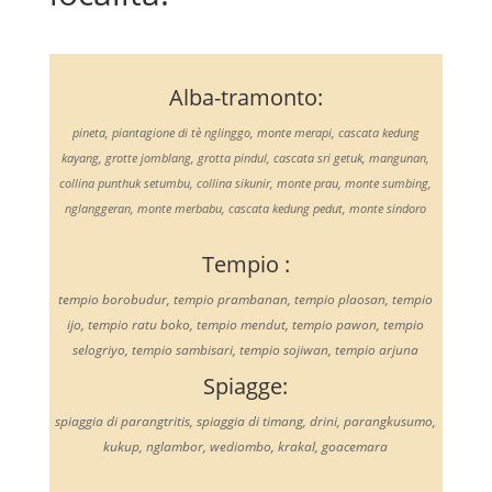
Alba-tramonto:
pineta, piantagione di tè nglinggo, monte merapi, cascata kedung
kayang, grotte jomblang, grotta pindul, cascata sri getuk, mangunan,
collina punthuk setumbu, collina sikunir, monte prau, monte sumbing,
nglanggeran, monte merbabu, cascata kedung pedut, monte sindoro
Tempio :
tempio borobudur, tempio prambanan, tempio plaosan, tempio
ijo, tempio ratu boko, tempio mendut, tempio pawon, tempio
selogriyo, tempio sambisari, tempio sojiwan, tempio arjuna
Spiagge:
spiaggia di parangtritis, spiaggia di timang, drini, parangkusumo,
kukup, nglambor, wediombo, krakal, goacemara