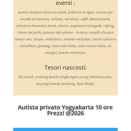
eventi :
evento lampion-lanterna vesak, fabbrica di sigari, mulino per
noodle di manioca, ciclismo, ceramica, caffè zibetto/luwak,
industria domestica batik, pittura, argentiere kotagede, rafting,
chiesa del pollo, palazzo del sultano – kraton, castello d’acqua
taman sari, museo, malioboro, sekaten muludan, caccia culinaria
ramadhan, gerebeg, vista cielo heha, vista oceano heha, de
mangol, evento maratona
Tesori nascosti:
Slili beach, srakung beach cangkringan,curug sidoharjo,watu
payung,luweng sampang, lepo dlingo,
Autista privato Yogyakarta 10 ore
Prezzi @2026