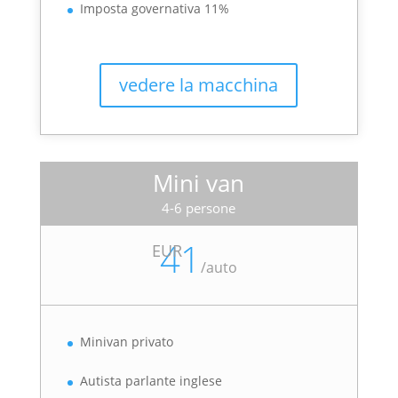
Imposta governativa 11%
vedere la macchina
Mini van
4-6 persone
41
EUR
/
auto
Minivan privato
Autista parlante inglese