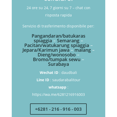
24 ore su 24, 7 giorni su 7 – chat con
risposta rapida
Servizio di trasferimento disponibile per:
Pangandaran/batukaras
spiaggia
–
Semarang
–
Pacitan/watukarung spiaggia
–
Jepara/Karimun jawa
–
malang
–
Dieng/wonosobo
–
Bromo/tumpak sewu
–
Surabaya
Wechat ID
: daudbali
Line ID
: saudarabalitour
whatsapp
:
https://wa.me/6281216916003
+6281 - 216 - 916 - 003