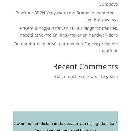
Surabaya
Privétour 3D2N Yogyakarta om Bromo te monteren –
Ijen Banyuwangi
Privétour Yogyakarta van 10 uur langs tofufabriek,
noedellethekmolen, batikmaker en handwerkdorp
Borobudur-trip: privé tour met een Engelssprekende
chauffeur
Recent Comments
Geen reacties om weer te geven.
“Zwemmen en duiken in de oceaan van mijn gedachten
en jou vinden, en ik zal bij je zijn”