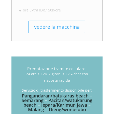
ore Extra IDR.150k/ore
vedere la macchina
Prenotazione tramite cellulare!
24 ore su 24, 7 giorni su 7 – chat con
risposta rapida
Servizio di trasferimento disponibile per:
Pangandaran/batukaras beach
–
Semarang
–
Pacitan/watukarung
beach
–
Jepara/Karimun jawa
–
Malang
–
Dieng/wonosobo