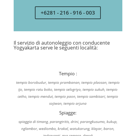
+6281 - 216 - 916 - 003
Il servizio di autonoleggio con conducente
Yogyakarta serve le seguenti località:
Tempio :
tempio borobudur, tempio prambanan, tempio plaosan, tempio
ijo, tempio ratu boko, tempio selogriyo, tempio sukuh, tempio
cetho, tempio mendut, tempio paon, tempio sambisari, tempio
sojiwan, tempio arjuna
Spiagge:
spiaggia di timang, parangtritis, drini, parangkusumo, kukup,
nglambor, wediombo, krakal, watukarung, klayar, baron,
indrayanti, goa cemara, depok