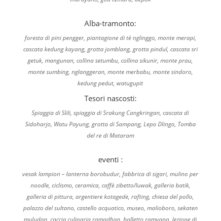
Alba-tramonto:
foresta di pini pengger, piantagione di tè nglinggo, monte merapi,
cascata kedung kayang, grotta jomblang, grotta pindul, cascata sri
getuk, mangunan, collina setumbu, collina sikunir, monte prau,
monte sumbing, nglanggeran, monte merbabu, monte sindoro,
kedung pedut, watugupit
Tesori nascosti:
Spiaggia di Slili, spiaggia di Srakung Cangkringan, cascata di
Sidoharjo, Watu Payung, grotta di Sampang, Lepo Dlingo, Tomba
del re di Mataram
eventi :
vesak lampion – lanterna borobudur, fabbrica di sigari, mulino per
noodle, ciclismo, ceramica, caffè zibetto/luwak, galleria batik,
galleria di pittura, argentiere kotagede, rafting, chiesa del pollo,
palazzo del sultano, castello acquatico, museo, malioboro, sekaten
muludan, caccia culinaria ramadhan, balletto ramyana, lezione di