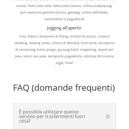
cucina, heha vista cielo, heha vista oceano, collina pulepayung,
puri mataram giardino fiorito, gerebeg, collina dell’obelix,
monumento a yogyakarta
Jogging all’aperto:
Solo, klaten, altopiano di Dieng, tempio di arjuno, cratere
sikidang, lawang sewu, chiesa di blenduk, kota lama, aeroporto
di semarang, kulon progo, gunung kidul, magelang, nepal van
java, swiss van java,
aeroporto yogyakarta, stazione ferroviaria
jogja, hotel
FAQ (domande frequenti)
È possibile utilizzare questo
servizio per trasferimenti fuori
città?