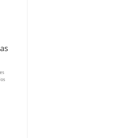
das
 es
los